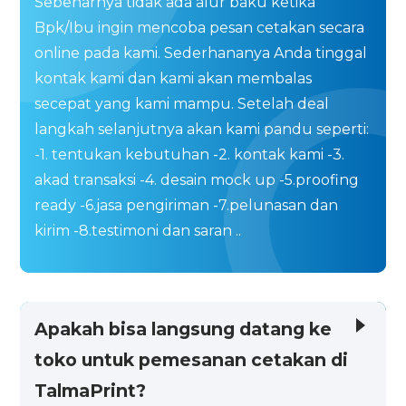
Sebenarnya tidak ada alur baku ketika
Bpk/Ibu ingin mencoba pesan cetakan secara
online pada kami. Sederhananya Anda tinggal
kontak kami dan kami akan membalas
secepat yang kami mampu. Setelah deal
langkah selanjutnya akan kami pandu seperti:
-1. tentukan kebutuhan -2. kontak kami -3.
akad transaksi -4. desain mock up -5.proofing
ready -6.jasa pengiriman -7.pelunasan dan
kirim -8.testimoni dan saran ..
Apakah bisa langsung datang ke
toko untuk pemesanan cetakan di
TalmaPrint?